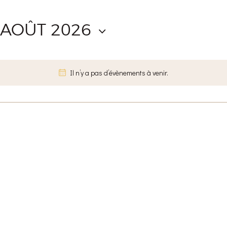
 AOÛT 2026
Il n’y a pas d’évènements à venir.
N
o
t
i
c
e