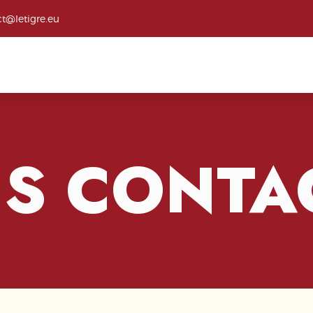
t@letigre.eu
S CONTA