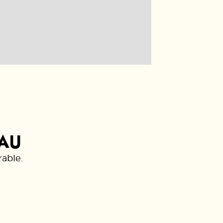
EAU
able.​