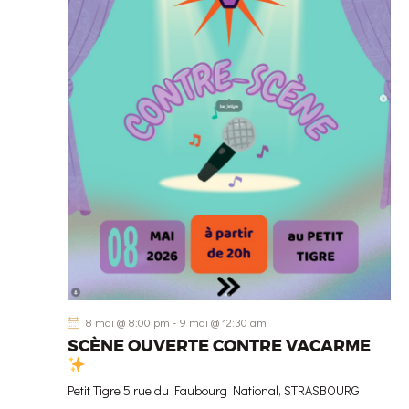
n
n
e
z
u
n
e
d
a
t
e
.
8 mai @ 8:00 pm
-
9 mai @ 12:30 am
SCÈNE OUVERTE CONTRE VACARME
Petit Tigre
5 rue du Faubourg National, STRASBOURG