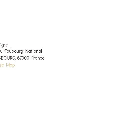
u
Tigre
du Faubourg National
SBOURG
,
67000
France
gle Map