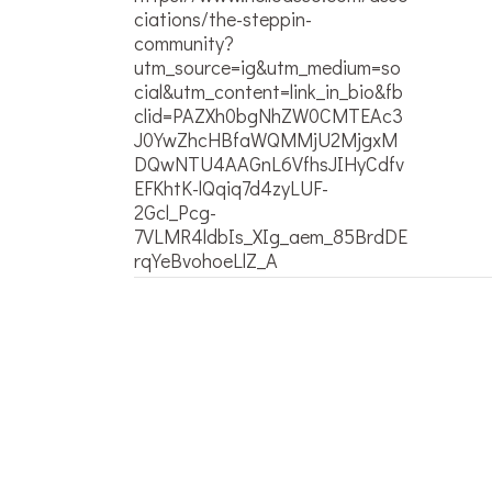
ciations/the-steppin-
community?
utm_source=ig&utm_medium=so
cial&utm_content=link_in_bio&fb
clid=PAZXh0bgNhZW0CMTEAc3
J0YwZhcHBfaWQMMjU2MjgxM
DQwNTU4AAGnL6VfhsJIHyCdfv
EFKhtK-lQqiq7d4zyLUF-
2Gcl_Pcg-
7VLMR4ldbIs_XIg_aem_85BrdDE
rqYeBvohoeLlZ_A