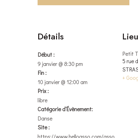
Détails
Lie
Petit 
Début :
5 rue 
9 janvier @ 8:30 pm
STRA
Fin :
+ Goo
10 janvier @ 12:00 am
Prix :
libre
Catégorie d’Évènement:
Danse
Site :
https://www.helloasso.com/asso