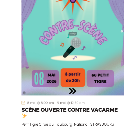
n
n
e
z
u
n
e
d
a
t
e
.
8 mai @ 8:00 pm
-
9 mai @ 12:30 am
SCÈNE OUVERTE CONTRE VACARME
Petit Tigre
5 rue du Faubourg National, STRASBOURG