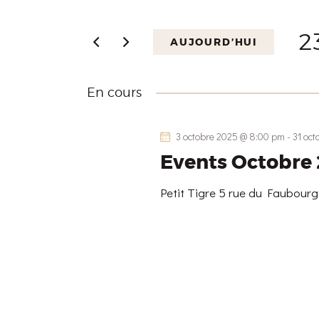
NAVIGATION
s
i
2
AUJOURD’HUI
DE
r
S
m
é
VUES
En cours
o
l
t
e
ÉVÈNEMENTS
3 octobre 2025 @ 8:00 pm
-
31 oc
-
c
Events Octobre
c
t
l
i
Petit Tigre
5 rue du Faubour
é
o
.
n
R
n
e
e
c
z
h
u