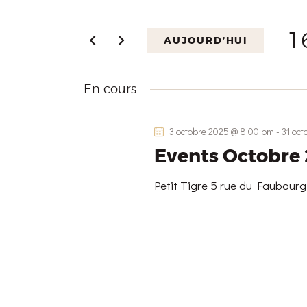
NAVIGATION
s
i
1
AUJOURD’HUI
DE
r
S
m
é
VUES
En cours
o
l
t
e
ÉVÈNEMENTS
3 octobre 2025 @ 8:00 pm
-
31 oc
-
c
Events Octobre
c
t
l
i
Petit Tigre
5 rue du Faubour
é
o
.
n
R
n
e
e
c
z
h
u