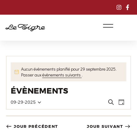
Aucun évènements planifié pour 29 septembre 2025.
N
Passer aux
évènements suivants
.
o
t
ÉVÈNEMENTS
i
c
RECHERC
NAVI
R
09-29-2025
e
J
S
ET
DE
e
o
c
é
VUE
NAVIGAT
u
h
l
ÉVÈ
DE
r
JOUR PRÉCÉDENT
JOUR SUIVANT
e
e
VUES
r