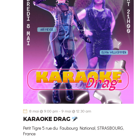
n
n
e
z
u
n
e
d
a
t
e
.
8 mai @ 9:00 pm
-
9 mai @ 12:30 am
KARAOKE DRAG
Petit Tigre
5 rue du Faubourg National, STRASBOURG,
France