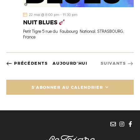
22 mai @ 8:00 pm
-
11:30 pm
NUIT BLUES
Petit Tigre
5 rue du Faubourg National, STRASBOURG,
France
ÉVÈNEMENTS
ÉVÈNEMENTS
PRÉCÉDENTS
AUJOURD’HUI
SUIVANTS
S’ABONNER AU CALENDRIER